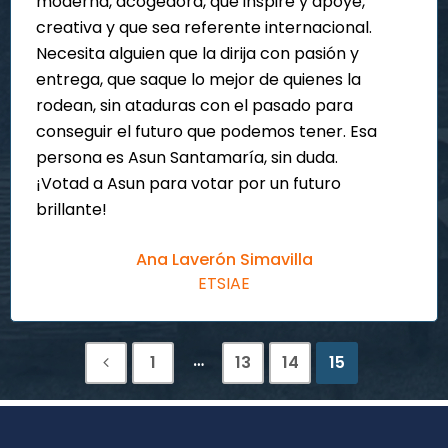
moderna, acogedora, que inspire y apoye,
creativa y que sea referente internacional.
Necesita alguien que la dirija con pasión y
entrega, que saque lo mejor de quienes la
rodean, sin ataduras con el pasado para
conseguir el futuro que podemos tener. Esa
persona es Asun Santamaría, sin duda.
¡Votad a Asun para votar por un futuro
brillante!
Ana Laverón Simavilla
ETSIAE
…
1
13
14
15